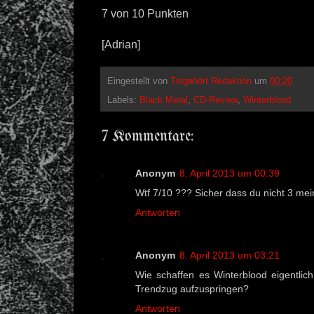
7 von 10 Punkten
[Adrian]
Eingestellt von
Totgehört Redaktion
um
00:20
Labels:
Black Metal
,
CD-Review
,
Winterblood
7 Kommentare:
Anonym
8. April 2013 um 00:39
Wtf 7/10 ??? Sicher dass du nicht 3 mei
Antworten
Anonym
8. April 2013 um 03:21
Wie schaffen es Winterblood eigentlic
Trendzug aufzuspringen?
Antworten