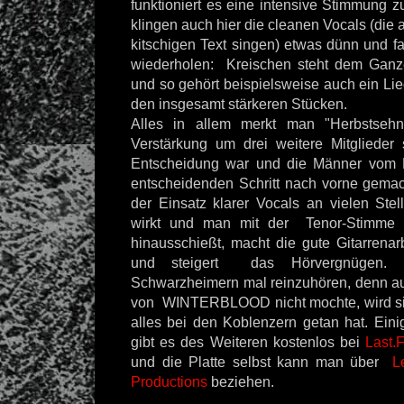
funktioniert es eine intensive Stimmung z
klingen auch hier die cleanen Vocals (die
kitschigen Text singen) etwas dünn und fa
wiederholen: Kreischen steht dem Ganz
und so gehört beispielsweise auch ein Lie
den insgesamt stärkeren Stücken.
Alles in allem merkt man "Herbstsehn
Verstärkung um drei weitere Mitglieder
Entscheidung war und die Männer vom 
entscheidenden Schritt nach vorne gema
der Einsatz klarer Vocals an vielen Stel
wirkt und man mit der Tenor-Stimme 
hinausschießt, macht die gute Gitarren
und steigert das Hörvergnügen. I
Schwarzheimern mal reinzuhören, denn a
von WINTERBLOOD nicht mochte, wird si
alles bei den Koblenzern getan hat. Ei
gibt es des Weiteren kostenlos bei
Last.
und die Platte selbst kann man über
L
Productions
beziehen.